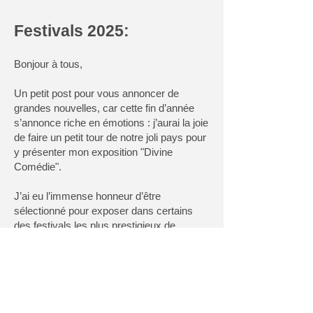
Festivals 2025:
Bonjour à tous,
Un petit post pour vous annoncer de
grandes nouvelles, car cette fin d’année
s’annonce riche en émotions : j’aurai la joie
de faire un petit tour de notre joli pays pour
y présenter mon exposition "Divine
Comédie".
J’ai eu l’immense honneur d’être
sélectionné pour exposer dans certains
des festivals les plus prestigieux de
France, et je suis profondément
reconnaissant envers les organisateurs qui
m’ont accordé leur confiance et offrent à
mon travail une si belle visibilité.