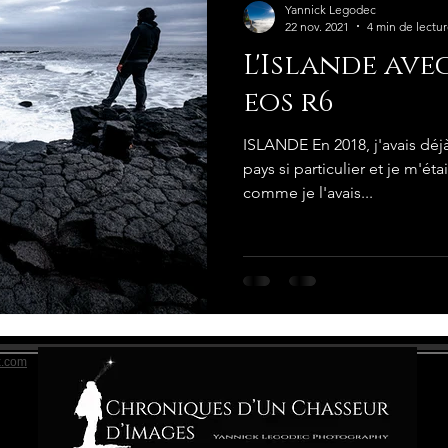
Yannick Legodec
22 nov. 2021
4 min de lectu
L'Islande ave
eos r6
ISLANDE En 2018, j'avais déj
pays si particulier et je m'étai
comme je l'avais...
x.com