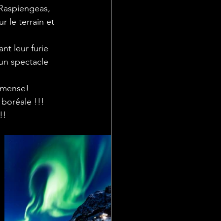
 le terrain et 
 un spectacle 
immense!
!! 