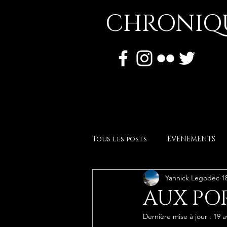
CHRONIQU
Tous les posts
EVENEMENTS
Yannick Legodec
1
expositions
reportage
AUX PO
Dernière mise à jour :
19 a