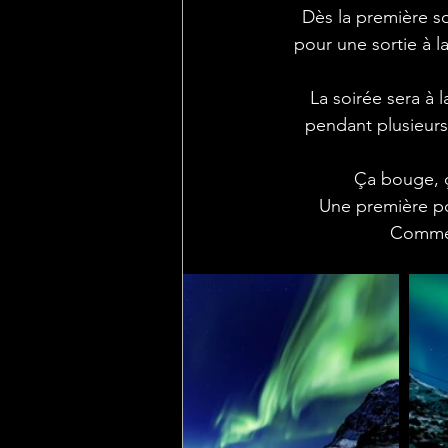
 Dès la première soirée, nous rejoignons un de mes "Maître Jedi" Nicolas Raspiengeas,  
pour une sortie à l
 La soirée sera à la hauteur de nos rêves les plus fous, les aurores déchaînant leur furie 
pendant plusieurs 
 Ça bouge, ç
 Une première pour mes acolytes pyrénéens... voilà ce qu’est une aurore boréale !!! 
Comme 