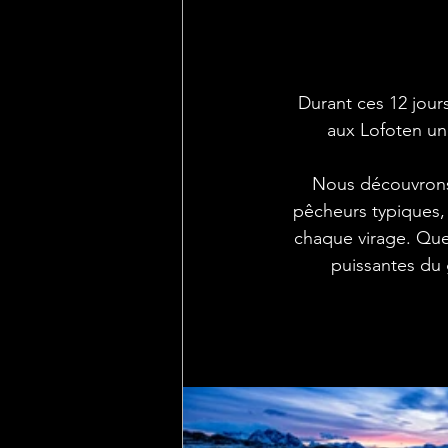
  Durant ces 12 jours, le temps sera avec nous. Mis à part deux jours de grisaille, apportant 
aux Lofoten un
Nous découvrons 
pêcheurs typiques,
chaque virage. Que
puissantes du g