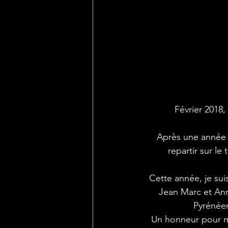
   Février 2018, mon aventure Islandaise à peine terminée, j'ai poursuivi ma quête 
 Après une année 2017 fructueuse en images sur ces terres scandinaves, J’ai décidé de 
repartir sur le
 Cette année, je suis parti accompagné de "jeunes" talents en devenir, mon père Jacques, 
Jean Marc et Ann
Pyrénéen
Un honneur pour m