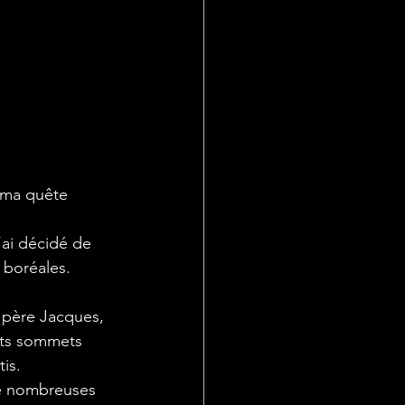
 boréales.
uts sommets 
is. 
e nombreuses 